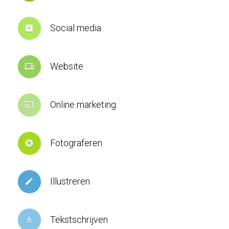
Social media
add_box
Website
devices
Online marketing
cast
Fotograferen
camera
Illustreren
create
Tekstschrijven
text_format