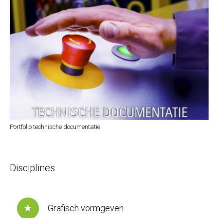
Portfolio technische documentatie
Disciplines
Grafisch vormgeven
star