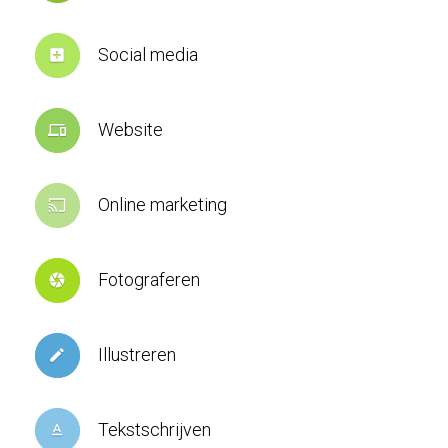
Social media
add_box
Website
devices
Online marketing
cast
Fotograferen
camera
Illustreren
create
Tekstschrijven
text_format