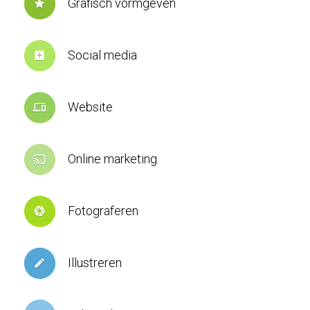
Grafisch vormgeven
star
Social media
add_box
Website
devices
Online marketing
cast
Fotograferen
camera
Illustreren
create