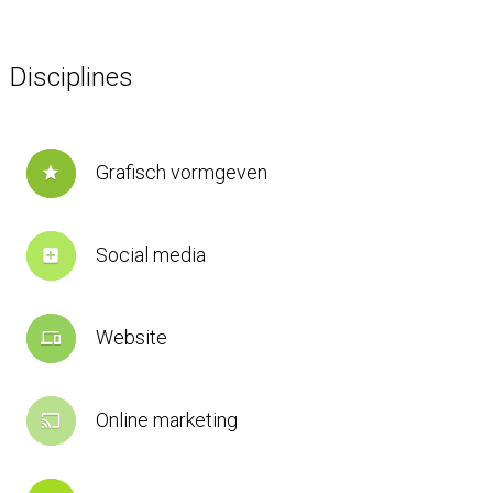
Disciplines
Grafisch vormgeven
star
Social media
add_box
Website
devices
Online marketing
cast