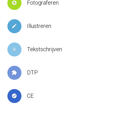
Fotograferen
camera
Illustreren
create
Tekstschrijven
text_format
DTP
extension
CE
check_circle