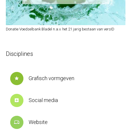
Donatie Voedselbank Bladel n.a.v. het 21 jarig bestaan van versID
Disciplines
Grafisch vormgeven
star
Social media
add_box
Website
devices