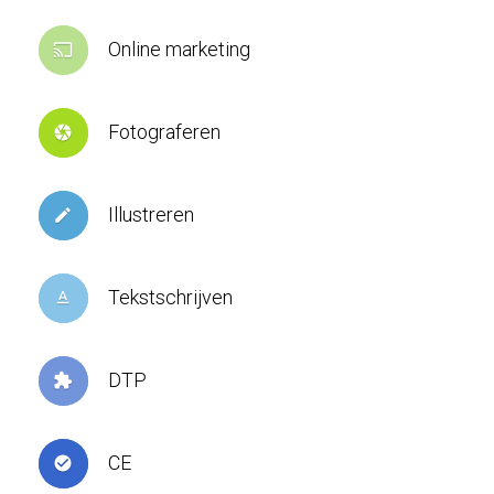
Online marketing
cast
Fotograferen
camera
Illustreren
create
Tekstschrijven
text_format
DTP
extension
CE
check_circle