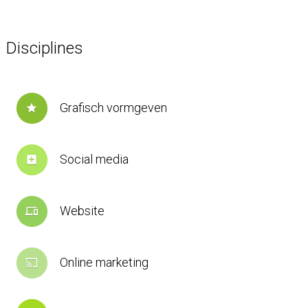
Disciplines
Grafisch vormgeven
star
Social media
add_box
Website
devices
Online marketing
cast