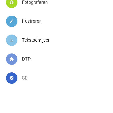
Fotograferen
camera
Illustreren
create
Tekstschrijven
text_format
DTP
extension
CE
check_circle