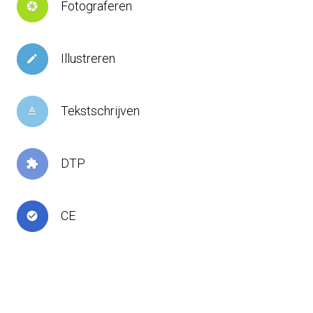
Fotograferen
camera
Illustreren
create
Tekstschrijven
text_format
DTP
extension
CE
check_circle