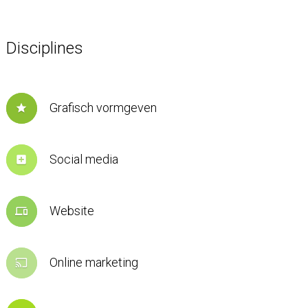
Disciplines
Grafisch vormgeven
star
Social media
add_box
Website
devices
Online marketing
cast