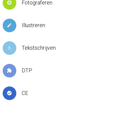
Fotograferen
camera
Illustreren
create
Tekstschrijven
text_format
DTP
extension
CE
check_circle