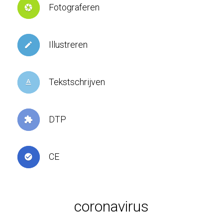
Fotograferen
camera
Illustreren
create
Tekstschrijven
text_format
DTP
extension
CE
check_circle
coronavirus