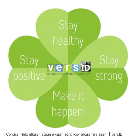
Corona: Help elkaar, steun elkaar, zorg voor elkaar en jezelf! │ versID