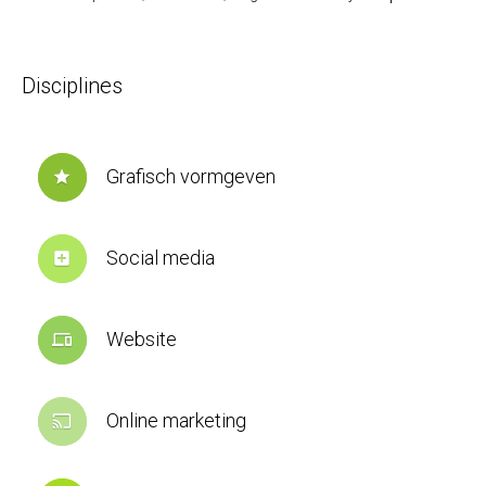
Disciplines
Grafisch vormgeven
star
Social media
add_box
Website
devices
Online marketing
cast