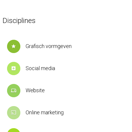
Disciplines
Grafisch vormgeven
star
Social media
add_box
Website
devices
Online marketing
cast