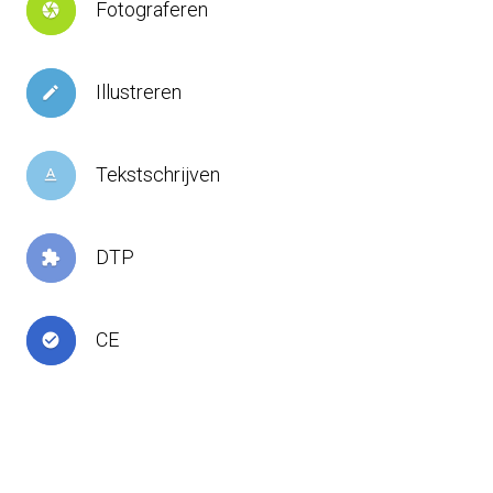
Fotograferen
camera
Illustreren
create
Tekstschrijven
text_format
DTP
extension
CE
check_circle