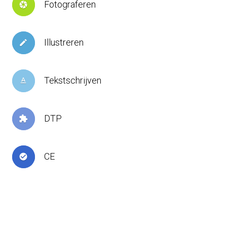
Fotograferen
camera
Illustreren
create
Tekstschrijven
text_format
DTP
extension
CE
check_circle