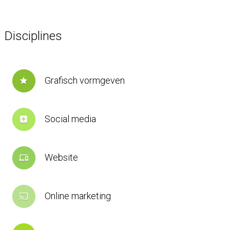
Disciplines
Grafisch vormgeven
star
Social media
add_box
Website
devices
Online marketing
cast