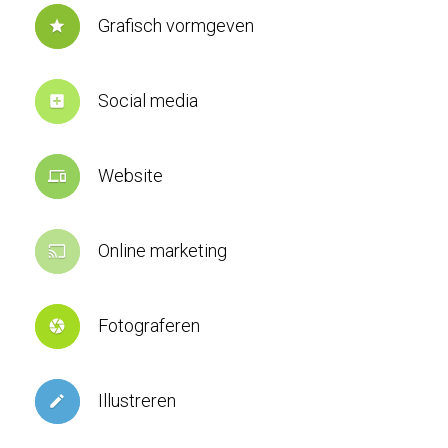
Grafisch vormgeven
star
Social media
add_box
Website
devices
Online marketing
cast
Fotograferen
camera
Illustreren
create