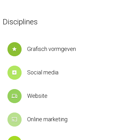
Disciplines
Grafisch vormgeven
star
Social media
add_box
Website
devices
Online marketing
cast