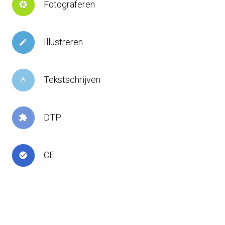
Fotograferen
camera
Illustreren
create
Tekstschrijven
text_format
DTP
extension
CE
check_circle