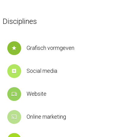
Disciplines
Grafisch vormgeven
star
Social media
add_box
Website
devices
Online marketing
cast