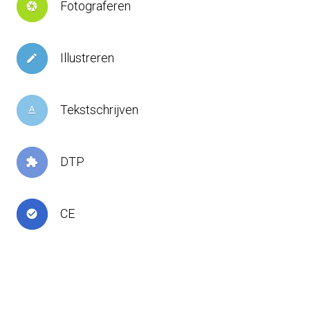
Fotograferen
camera
Illustreren
create
Tekstschrijven
text_format
DTP
extension
CE
check_circle