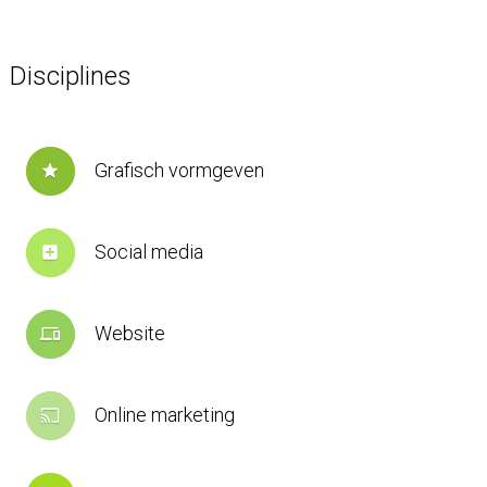
Disciplines
Grafisch vormgeven
star
Social media
add_box
Website
devices
Online marketing
cast