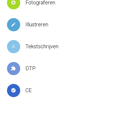
Fotograferen
camera
Illustreren
create
Tekstschrijven
text_format
DTP
extension
CE
check_circle