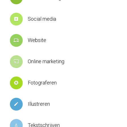
Social media
add_box
Website
devices
Online marketing
cast
Fotograferen
camera
Illustreren
create
Tekstschrijven
text_format