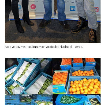
Actie versID met resultaat voor Voedselbank Bladel │ versID