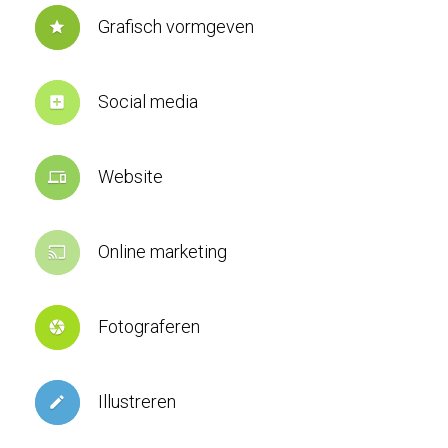
Grafisch vormgeven
star
Social media
add_box
Website
devices
Online marketing
cast
Fotograferen
camera
Illustreren
create