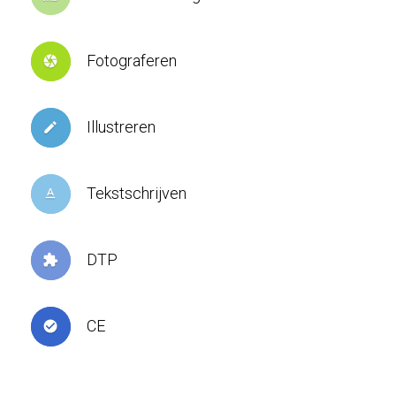
Fotograferen
camera
Illustreren
create
Tekstschrijven
text_format
DTP
extension
CE
check_circle