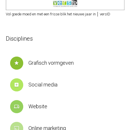
Vol goede moed en met een frisse blik het nieuwe jaar in │ versID
Disciplines
Grafisch vormgeven
star
Social media
add_box
Website
devices
Online marketing
cast