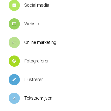
Social media
add_box
Website
devices
Online marketing
cast
Fotograferen
camera
Illustreren
create
Tekstschrijven
text_format