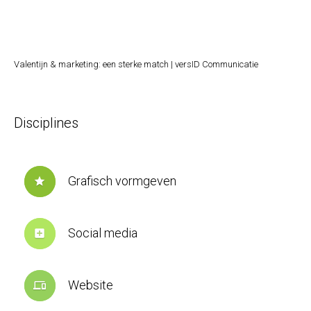
Valentijn & marketing: een sterke match | versID Communicatie
Disciplines
Grafisch vormgeven
star
Social media
add_box
Website
devices