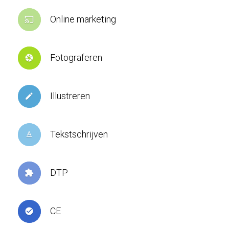
Online marketing
cast
Fotograferen
camera
Illustreren
create
Tekstschrijven
text_format
DTP
extension
CE
check_circle