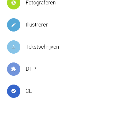
Fotograferen
camera
Illustreren
create
Tekstschrijven
text_format
DTP
extension
CE
check_circle