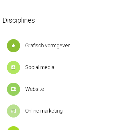
Disciplines
Grafisch vormgeven
star
Social media
add_box
Website
devices
Online marketing
cast