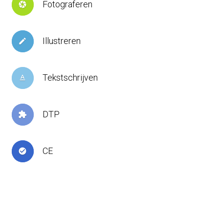
Fotograferen
camera
Illustreren
create
Tekstschrijven
text_format
DTP
extension
CE
check_circle