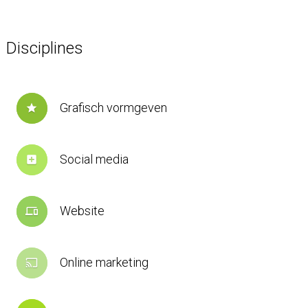
Disciplines
Grafisch vormgeven
star
Social media
add_box
Website
devices
Online marketing
cast