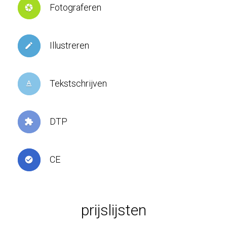
Fotograferen
camera
Illustreren
create
Tekstschrijven
text_format
DTP
extension
CE
check_circle
prijslijsten