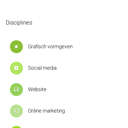
Disciplines
Grafisch vormgeven
star
Social media
add_box
Website
devices
Online marketing
cast