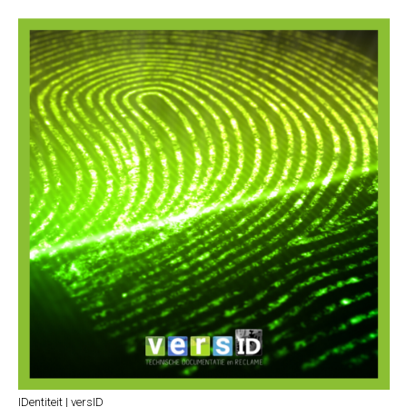
IDentiteit | versID