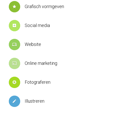
Grafisch vormgeven
star
Social media
add_box
Website
devices
Online marketing
cast
Fotograferen
camera
Illustreren
create