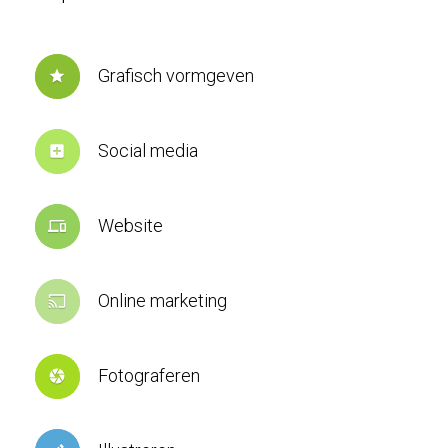
Grafisch vormgeven
star
Social media
add_box
Website
devices
Online marketing
cast
Fotograferen
camera