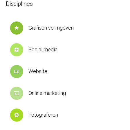
Disciplines
Grafisch vormgeven
star
Social media
add_box
Website
devices
Online marketing
cast
Fotograferen
camera