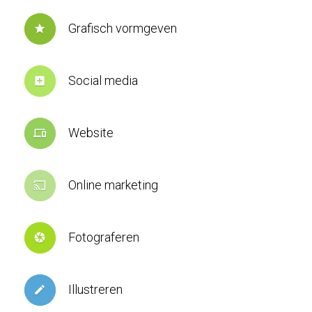
Grafisch vormgeven
star
Social media
add_box
Website
devices
Online marketing
cast
Fotograferen
camera
Illustreren
create