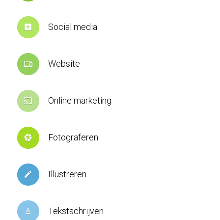
Social media
add_box
Website
devices
Online marketing
cast
Fotograferen
camera
Illustreren
create
Tekstschrijven
text_format