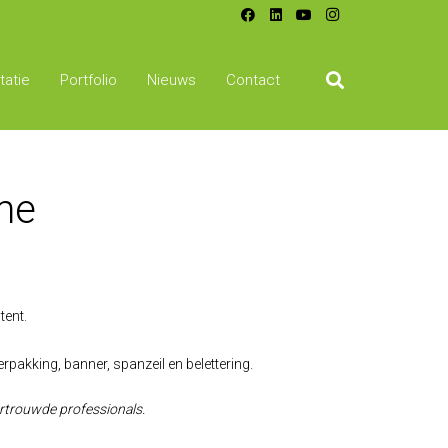
atie
Portfolio
Nieuws
Contact
ame
tent.
verpakking, banner, spanzeil en belettering.
rtrouwde professionals.