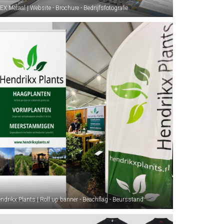
EX Metaal | Website - Brochure - Bedrijfsfotografie
ndrikx Plants | Roll up banner - Beachflag - Beursstand