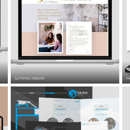
De
La Forma | Website
me