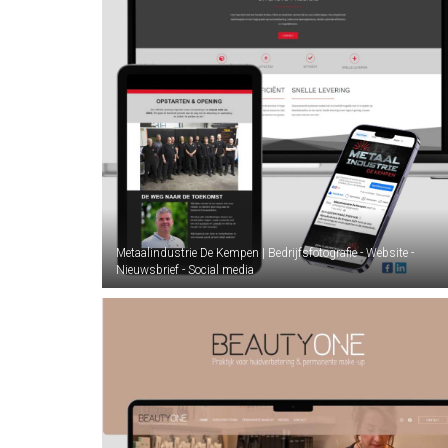
Metaalindustrie De Kempen | Bedrijfsfotografie - Website -
Nieuwsbrief - Social media