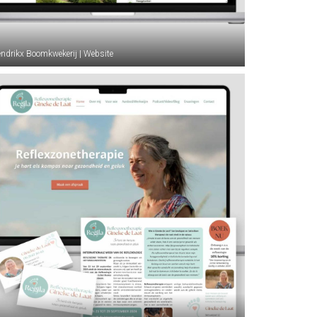
ndrikx Boomkwekerij | Website