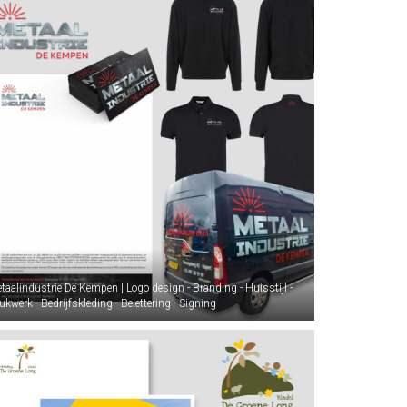
taalindustrie De Kempen | Logo design - Branding - Huisstijl -
ukwerk - Bedrijfskleding - Belettering - Signing