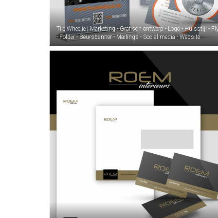
Tile Wheelie | Marketing - Grafisch ontwerp - Logo - Huisstijl - Fl
- Folder - Beursbanner - Mailings - Social media - Website