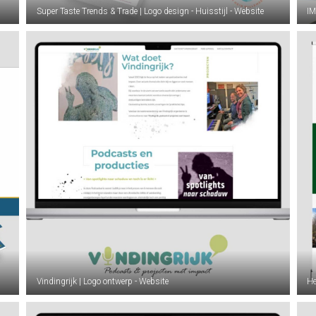
Super Taste Trends & Trade | Logo design - Huisstijl - Website
IM
Vindingrijk | Logo ontwerp - Website
He