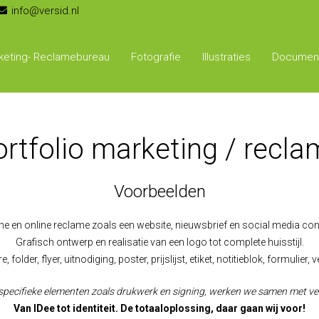
info@versid.nl
keting- Reclamebureau
Fotografie
Illustraties
Document
rtfolio marketing / recl
Voorbeelden
ine en online reclame zoals een website, nieuwsbrief en social media con
Grafisch ontwerp en realisatie van een logo tot complete huisstijl.
lder, flyer, uitnodiging, poster, prijslijst, etiket, notitieblok, formulier, 
 specifieke elementen zoals drukwerk en signing, werken we samen met ve
Van IDee tot identiteit. De totaaloplossing, daar gaan wij voor!