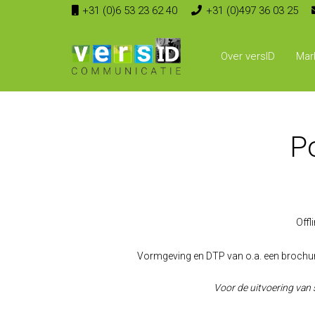
+31 (0)6 53 23 62 40
+31 (0)497 36 03 25
Over versID
Mar
Po
Offl
Vormgeving en DTP van o.a. een brochure, fo
Voor de uitvoering van