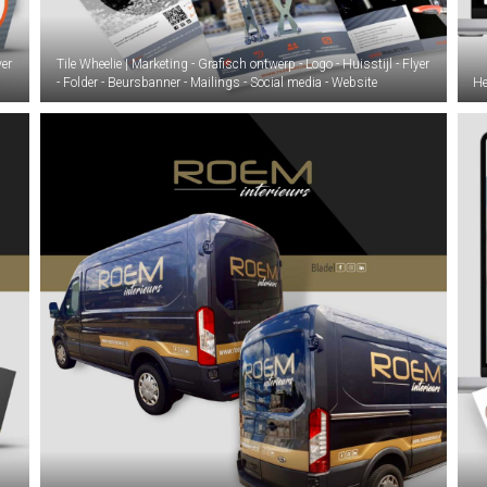
yer
Tile Wheelie | Marketing - Grafisch ontwerp - Logo - Huisstijl - Flyer
- Folder - Beursbanner - Mailings - Social media - Website
He