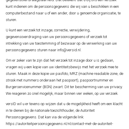
kunt indienen om de persoonsgegevens die wij van u beschikken in een
computerbestand naar u of een ander, door u genoemde organisatie, te
sturen.
U kunt een verzoek tot inzage, correctie, verwijdering,
gegevensoverdraging van uw persoonsgegevens of verzoek tot
intrekking van uw toestemming of bezwaar op de verwerking van uw
persoonsgegevens sturen naar info@versid.nl.
Om er zeker van te zijn dat het verzoek tot inzage door u is gedaan,
vragen wij u een kopie van uw identiteitsbewijs met het verzoek mee te
sturen. Maak in deze kopie uw pasfoto, MRZ (machine readable zone, de
strook met nummers onderaan het paspoort), paspoortnummer en
Burgerservicenummer (BSN) zwart. Dit ter bescherming van uw privacy.
We reageren zo snel mogelijk, maar binnen vier weken, op uw verzoek.
versID wil u er tevens op wijzen dat u de mogelijkheid heeft om een klacht
in te dienen bij de nationale toezichthouder, de Autoriteit
Persoonsgegevens. Dat kan via de volgende link:
https://autoriteitpersoonsgegevens.nl/nl/contact-met-de-autoriteit-