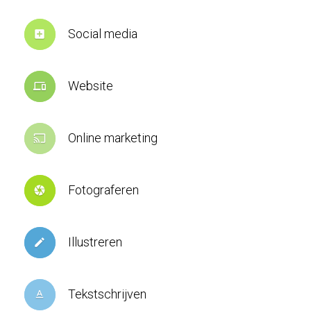
Social media
add_box
Website
devices
Online marketing
cast
Fotograferen
camera
Illustreren
create
Tekstschrijven
text_format