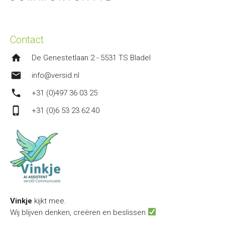
Contact
home
De Genestetlaan 2 - 5531 TS Bladel
mail
info@versid.nl
phone
+31 (0)497 36 03 25
phone_iphone
+31 (0)6 53 23 62 40
Vinkje
kijkt mee.
Wij blijven denken, creëren en beslissen