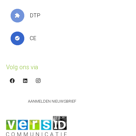
DTP
extension
CE
check_circle
Volg ons via
AANMELDEN NIEUWSBRIEF