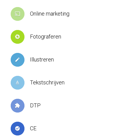
Online marketing
cast
Fotograferen
camera
Illustreren
create
Tekstschrijven
text_format
DTP
extension
CE
check_circle