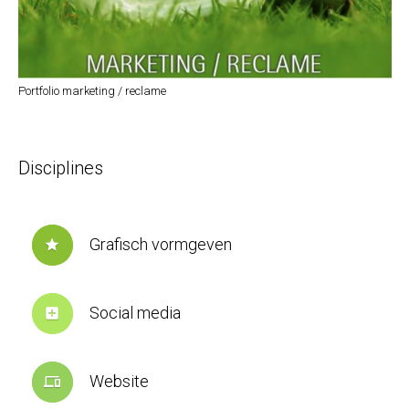
Portfolio marketing / reclame
Disciplines
Grafisch vormgeven
star
Social media
add_box
Website
devices