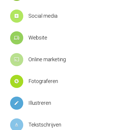
Social media
add_box
Website
devices
Online marketing
cast
Fotograferen
camera
Illustreren
create
Tekstschrijven
text_format