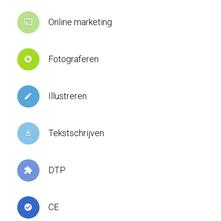
Online marketing
cast
Fotograferen
camera
Illustreren
create
Tekstschrijven
text_format
DTP
extension
CE
check_circle