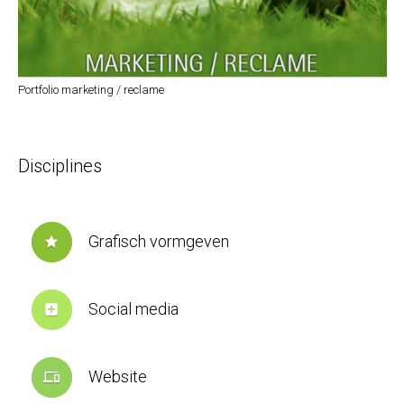
Portfolio marketing / reclame
Disciplines
Grafisch vormgeven
star
Social media
add_box
Website
devices