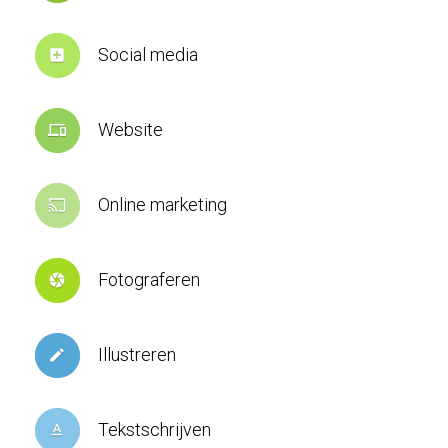
Social media
add_box
Website
devices
Online marketing
cast
Fotograferen
camera
Illustreren
create
Tekstschrijven
text_format