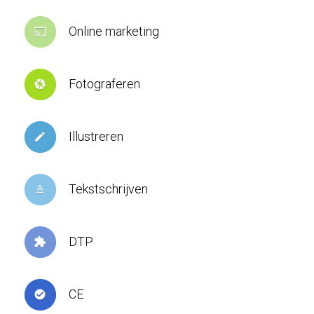
Online marketing
cast
Fotograferen
camera
Illustreren
create
Tekstschrijven
text_format
DTP
extension
CE
check_circle