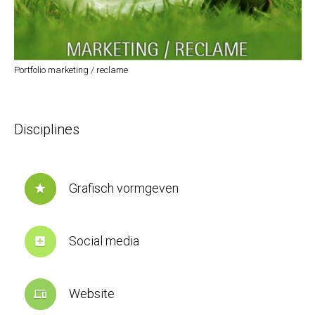
Portfolio marketing / reclame
Disciplines
Grafisch vormgeven
star
Social media
add_box
Website
devices