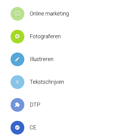
Online marketing
cast
Fotograferen
camera
Illustreren
create
Tekstschrijven
text_format
DTP
extension
CE
check_circle