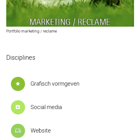
Portfolio marketing / reclame
Disciplines
Grafisch vormgeven
star
Social media
add_box
Website
devices