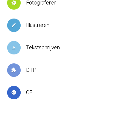
Fotograferen
camera
Illustreren
create
Tekstschrijven
text_format
DTP
extension
CE
check_circle