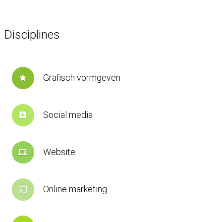
Disciplines
Grafisch vormgeven
star
Social media
add_box
Website
devices
Online marketing
cast