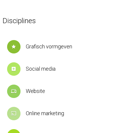
Disciplines
Grafisch vormgeven
star
Social media
add_box
Website
devices
Online marketing
cast