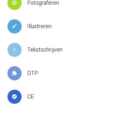
Fotograferen
camera
Illustreren
create
Tekstschrijven
text_format
DTP
extension
CE
check_circle