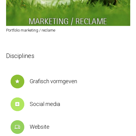
Portfolio marketing / reclame
Disciplines
Grafisch vormgeven
star
Social media
add_box
Website
devices