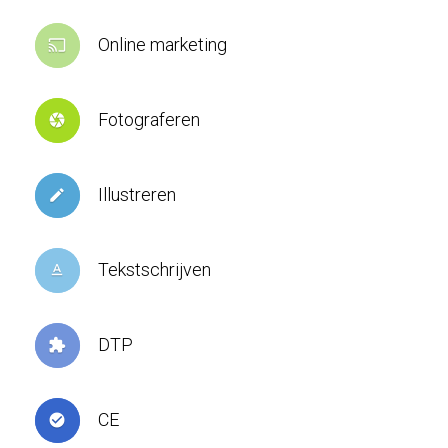
Online marketing
cast
Fotograferen
camera
Illustreren
create
Tekstschrijven
text_format
DTP
extension
CE
check_circle