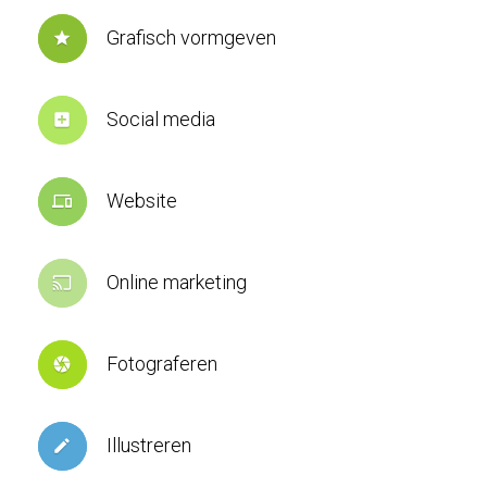
Grafisch vormgeven
star
Social media
add_box
Website
devices
Online marketing
cast
Fotograferen
camera
Illustreren
create