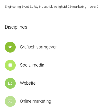
Engineering Event Safety Industriële veiligheid CE-markering │ versID
Disciplines
Grafisch vormgeven
star
Social media
add_box
Website
devices
Online marketing
cast