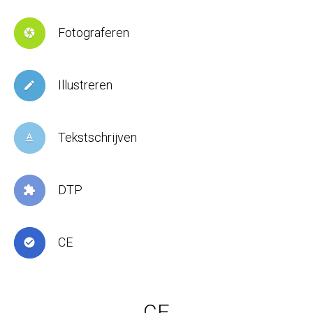
Fotograferen
camera
Illustreren
create
Tekstschrijven
text_format
DTP
extension
CE
check_circle
CE