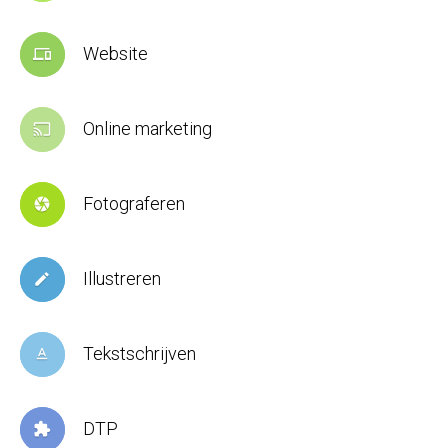
Website
devices
Online marketing
cast
Fotograferen
camera
Illustreren
create
Tekstschrijven
text_format
DTP
extension