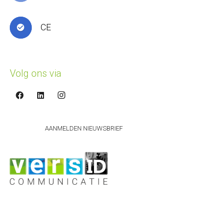
CE
check_circle
Volg ons via
AANMELDEN NIEUWSBRIEF