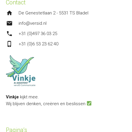
Contact
home
De Genestetlaan 2 - 5531 TS Bladel
mail
info@versid.nl
phone
+31 (0)497 36 03 25
phone_iphone
+31 (0)6 53 23 62 40
Vinkje
kijkt mee.
Wij blijven denken, creëren en beslissen
Pagina’s