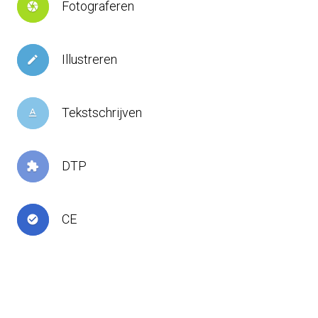
Fotograferen
camera
Illustreren
create
Tekstschrijven
text_format
DTP
extension
CE
check_circle