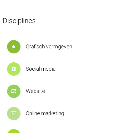
Disciplines
Grafisch vormgeven
star
Social media
add_box
Website
devices
Online marketing
cast