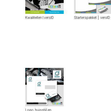
Kwaliteiten | versID
Starterspakket │ versID
Logo, huisstijl en