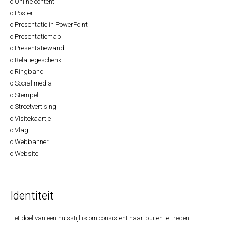
o Online content
o Poster
o Presentatie in PowerPoint
o Presentatiemap
o Presentatiewand
o Relatiegeschenk
o Ringband
o Social media
o Stempel
o Streetvertising
o Visitekaartje
o Vlag
o Webbanner
o Website
Identiteit
Het doel van een huisstijl is om consistent naar buiten te treden.