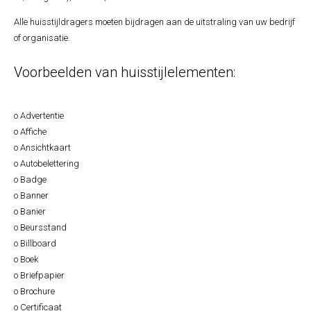
Alle huisstijldragers moeten bijdragen aan de uitstraling van uw bedrijf
of organisatie.
Voorbeelden van huisstijlelementen:
o Advertentie
o Affiche
o Ansichtkaart
o Autobelettering
o Badge
o Banner
o Banier
o Beursstand
o Billboard
o Boek
o Briefpapier
o Brochure
o Certificaat