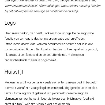
uitdragen? Welke kleur of beter zwart/wit, typografie (lettertype), sfeer,
vorm en materiaalkeuze? Allemaal dingen waarmee wij rekening houden
bij het ontwerpen van een logo en bijbehorende huisstijl.
Logo
Heeft u een bedrijf, dan heeft u ook een logo (nodig). De belangrijkste
functie van een logo is dat het uw organisatie snel en efficiënt
introduceert doormiddel van een beeldmerk en herkenbaar is in alle
communicatie-uitingen. Een logo kan bestaan uit een grafisch symbool,
illustratie of een fotobeeld en de betreffende naam die op een
onderscheidende manier is opgemaakt.
Huisstijl
Met een huisstijl worden alle visuele elementen van een bedrijf bedoeld,
die vaak vooraf zijn vastgelegd om een eenduidig gezicht uit te stralen.
Deze uitstraling wordt gebruikt in bijvoorbeeld deze belangrijke
elementen van een huisstijl; logo, visitekaartjes, briefpapier (gedrukt
en/of digitaal), website, visuals voor social media.