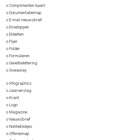
o Complimenten kaart
o Documentatiemap
o E-mail nieuwsbrief
o Enveloppen
o Etiketten
o Flyer
o Folder
o Formulieren
o Gevelbelettering
o Giveaway
o Infographics
o Jaarverslag
o Krant
o Logo
o Magazine
o Nieuwsbrief
o Notitieblokjes
o Offertemap