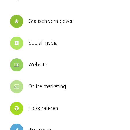
Grafisch vormgeven
star
Social media
add_box
Website
devices
Online marketing
cast
Fotograferen
camera
Illustreren