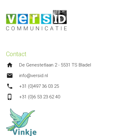
Contact
home
De Genestetlaan 2 - 5531 TS Bladel
mail
info@versid.nl
phone
+31 (0)497 36 03 25
phone_iphone
+31 (0)6 53 23 62 40