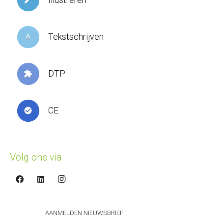
create
Tekstschrijven
text_format
DTP
extension
CE
check_circle
Volg ons via
AANMELDEN NIEUWSBRIEF