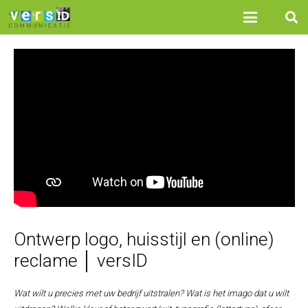
Ontwerp logo, huisstijl en (online)
reclame │ versID
Wat wilt u precies met uw bedrijf uitstralen? Wat is het imago dat u wilt