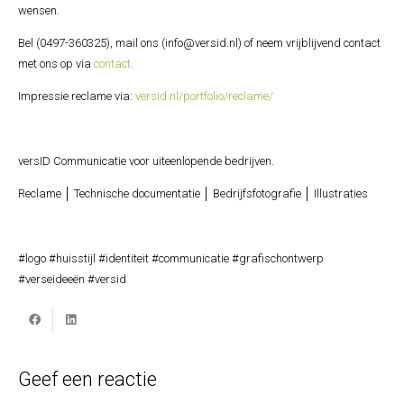
wensen.
Bel (0497-360325), mail ons (info@versid.nl) of neem vrijblijvend contact
met ons op via
contact.
Impressie reclame via:
versid.nl/portfolio/reclame/
versID Communicatie voor uiteenlopende bedrijven.
Reclame │ Technische documentatie │ Bedrijfsfotografie │ Illustraties
#logo #huisstijl #identiteit #communicatie #grafischontwerp
#verseideeën #versid
Geef een reactie