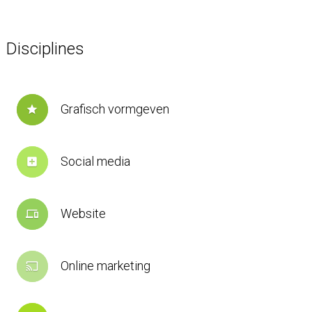
Disciplines
Grafisch vormgeven
star
Social media
add_box
Website
devices
Online marketing
cast