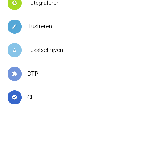
Fotograferen
camera
Illustreren
create
Tekstschrijven
text_format
DTP
extension
CE
check_circle