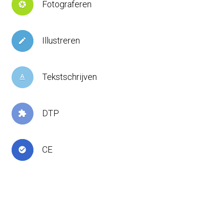
Fotograferen
camera
Illustreren
create
Tekstschrijven
text_format
DTP
extension
CE
check_circle