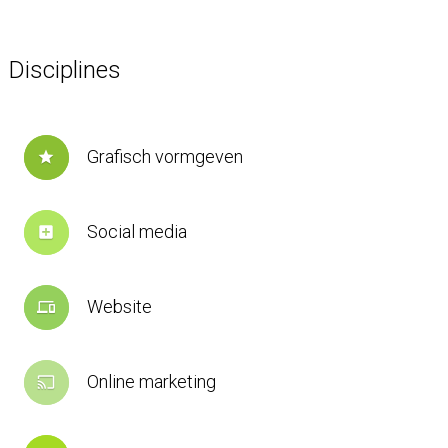
Disciplines
Grafisch vormgeven
star
Social media
add_box
Website
devices
Online marketing
cast