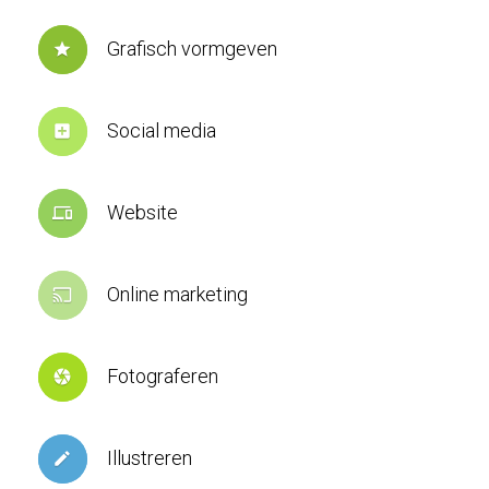
Grafisch vormgeven
star
Social media
add_box
Website
devices
Online marketing
cast
Fotograferen
camera
Illustreren
create