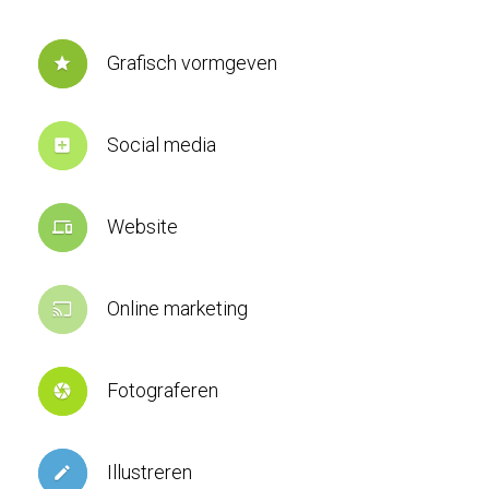
Grafisch vormgeven
star
Social media
add_box
Website
devices
Online marketing
cast
Fotograferen
camera
Illustreren
create