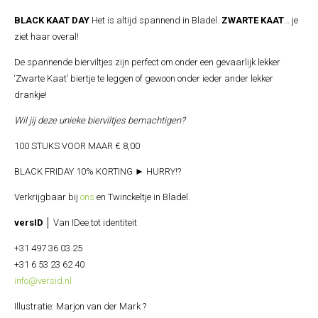
BLACK KAAT DAY
Het is altijd spannend in Bladel.
ZWARTE KAAT
… je
ziet haar overal!
De spannende bierviltjes zijn perfect om onder een gevaarlijk lekker
‘Zwarte Kaat’ biertje te leggen of gewoon onder ieder ander lekker
drankje!
Wil jij deze unieke bierviltjes bemachtigen?
100 STUKS VOOR MAAR € 8,00
BLACK FRIDAY 10% KORTING ► HURRY!?
Verkrijgbaar bij
ons
en Twinckeltje in Bladel.
versID
│ Van IDee tot identiteit
+31 497 36 03 25
+31 6 53 23 62 40
info@versid.nl
Illustratie: Marjon van der Mark ?⁣