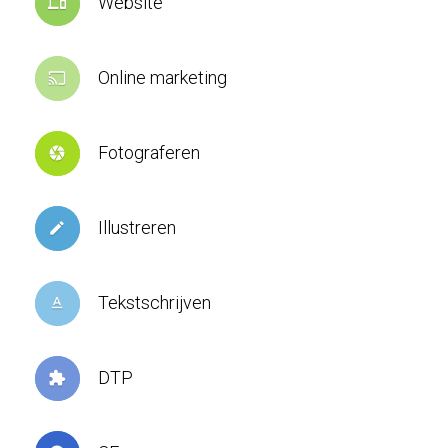
Website
devices
Online marketing
cast
Fotograferen
camera
Illustreren
create
Tekstschrijven
text_format
DTP
extension