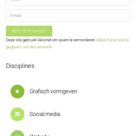
REACTIE PLAATSEN
Deze site gebruikt Akismet om spam te verminderen.
Bekijk hoe je reactie
gegevens worden verwerkt
.
Disciplines
Grafisch vormgeven
star
Social media
add_box