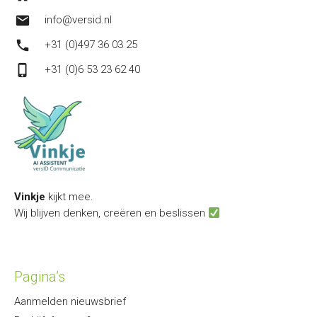
mail
info@versid.nl
phone
+31 (0)497 36 03 25
phone_iphone
+31 (0)6 53 23 62 40
Vinkje
kijkt mee.
Wij blijven denken, creëren en beslissen
Pagina’s
Aanmelden nieuwsbrief