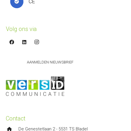
CE
check_circle
Volg ons via
AANMELDEN NIEUWSBRIEF
Contact
home
De Genestetlaan 2 - 5531 TS Bladel