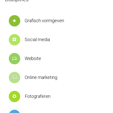
Grafisch vormgeven
star
Social media
add_box
Website
devices
Online marketing
cast
Fotograferen
camera